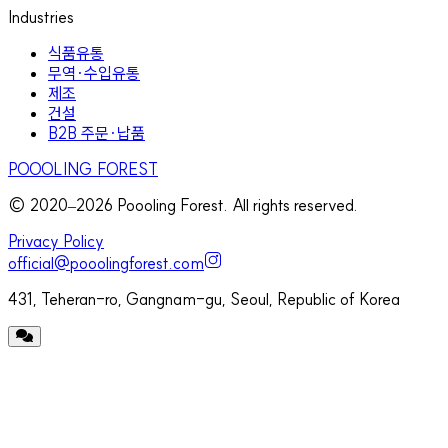
Industries
식품유통
무역·수입유통
제조
건설
B2B 주문·납품
POOOLING FOREST
© 2020–
2026
Poooling Forest. All rights reserved.
Privacy Policy
official@pooolingforest.com
431, Teheran-ro, Gangnam-gu, Seoul, Republic of Korea