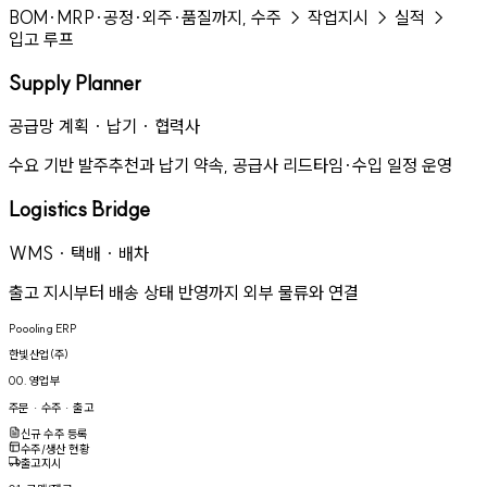
BOM·MRP·공정·외주·품질까지, 수주 → 작업지시 → 실적 →
입고 루프
Supply Planner
공급망 계획 · 납기 · 협력사
수요 기반 발주추천과 납기 약속, 공급사 리드타임·수입 일정 운영
Logistics Bridge
WMS · 택배 · 배차
출고 지시부터 배송 상태 반영까지 외부 물류와 연결
Poooling ERP
한빛산업(주)
00. 영업부
주문 · 수주 · 출고
신규 수주 등록
수주/생산 현황
출고지시