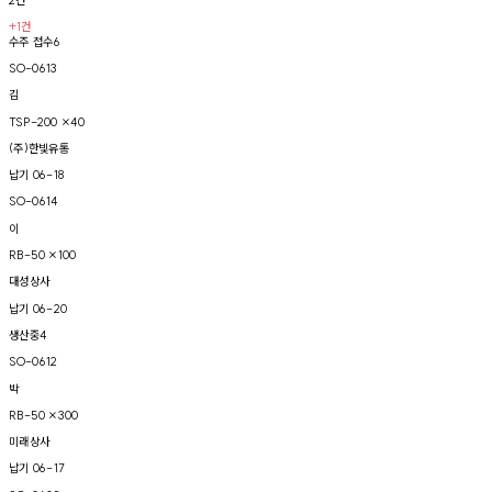
+1건
수주 접수
6
SO-0613
김
TSP-200 ×40
(주)한빛유통
납기
06-18
SO-0614
이
RB-50 ×100
대성상사
납기
06-20
생산중
4
SO-0612
박
RB-50 ×300
미래상사
납기
06-17