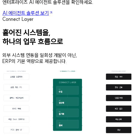
엔터프라이즈 AI 에이전트 솔루션을 확인하세요.
AI 에이전트 솔루션 보기
Connect Layer
흩어진 시스템을,
하나의 업무 흐름으로
외부 시스템 연동을 일회성 개발이 아닌,
ERP의 기본 역량으로 제공합니다.
EXTERNAL SYSTEMS
CONNECT LAYER
POOOLING ERP
쇼핑몰 · 오픈마켓
주문 · 계약
CONNECT LAYER
은행 · 카드 · PG
증빙 · 전표
0
1
수집
홈택스 · 세금계산서
입출금 매칭
0
2
정규화
WMS · 택배
재고 · 출고
0
3
동기화
메일 · Slack · 드라이브
배송 상태
0
4
통제
POS · 센서 · IoT
정산