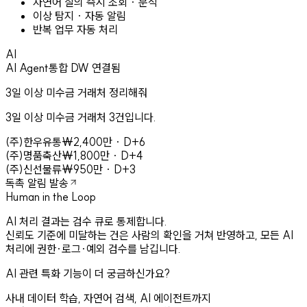
자연어 질의 즉시 조회 · 분석
이상 탐지 · 자동 알림
반복 업무 자동 처리
AI
AI Agent
통합 DW 연결됨
3일 이상 미수금 거래처 정리해줘
3일 이상 미수금 거래처 3건입니다.
(주)한우유통
₩2,400만
·
D+6
(주)명품축산
₩1,800만
·
D+4
(주)신선물류
₩950만
·
D+3
독촉 알림 발송
Human in the Loop
AI 처리 결과는 검수 큐로 통제합니다.
신뢰도 기준에 미달하는 건은 사람의 확인을 거쳐 반영하고, 모든 AI
처리에 권한·로그·예외 검수를 남깁니다.
AI 관련 특화 기능이 더 궁금하신가요?
사내 데이터 학습, 자연어 검색, AI 에이전트까지