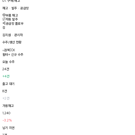
01. 구매/재고
재고 · 발주 · 공급망
부품 재고
자동 발주
공급망 플로우
김
김지원 · 관리자
수주/생산 현황
검색
⌘K
필터
+
신규 수주
오늘 수주
24건
+4건
출고 대기
8건
+2건
가용재고
1,240
-3.2%
납기 지연
2건