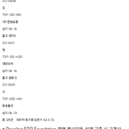
SO-0608
김
TSP-120 ×80
(주)한빛유통
납기
06-16
출고 대기
8
SO-0611
정
TSP-120 ×120
대성상사
납기
06-16
출고 완료
12
SO-0610
이
TSP-200 ×60
동호물산
납기
06-13
총 128건 · 마지막 동기화 오전 9:42
‹
1
/ 13
›