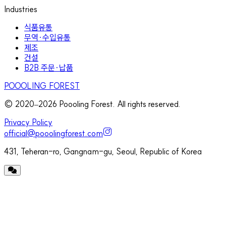
Industries
식품유통
무역·수입유통
제조
건설
B2B 주문·납품
POOOLING FOREST
© 2020–
2026
Poooling Forest. All rights reserved.
Privacy Policy
official@pooolingforest.com
431, Teheran-ro, Gangnam-gu, Seoul, Republic of Korea