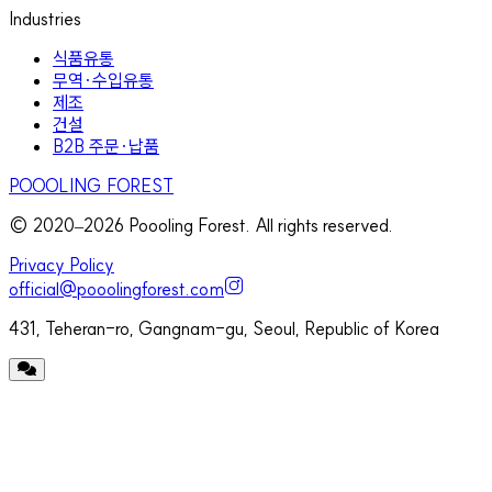
Industries
식품유통
무역·수입유통
제조
건설
B2B 주문·납품
POOOLING FOREST
© 2020–
2026
Poooling Forest. All rights reserved.
Privacy Policy
official@pooolingforest.com
431, Teheran-ro, Gangnam-gu, Seoul, Republic of Korea