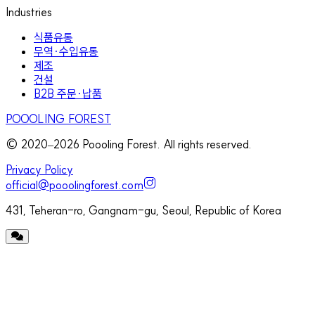
Industries
식품유통
무역·수입유통
제조
건설
B2B 주문·납품
POOOLING FOREST
© 2020–
2026
Poooling Forest. All rights reserved.
Privacy Policy
official@pooolingforest.com
431, Teheran-ro, Gangnam-gu, Seoul, Republic of Korea