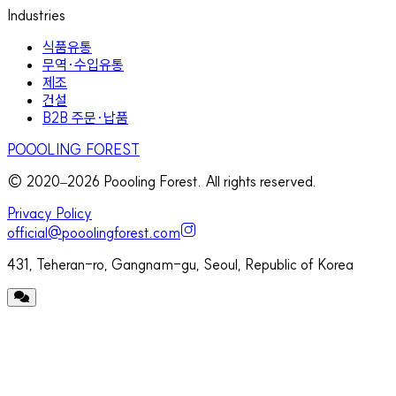
Industries
식품유통
무역·수입유통
제조
건설
B2B 주문·납품
POOOLING FOREST
© 2020–
2026
Poooling Forest. All rights reserved.
Privacy Policy
official@pooolingforest.com
431, Teheran-ro, Gangnam-gu, Seoul, Republic of Korea