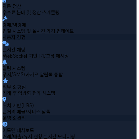
자동 정산
수수료 분배 및 정산 스케줄링
경매/역경매
입찰 시스템 및 실시간 가격 업데이트
사용자 경험
실시간 채팅
WebSocket 기반 1:1/그룹 메시징
알림 시스템
푸시/SMS/카카오 알림톡 통합
리뷰 & 평점
거래 후 양방향 평가 시스템
위치 기반(LBS)
근거리 매물/서비스 탐색
운영 & 관리
어드민 대시보드
거래/매출/유저 현황 실시간 모니터링