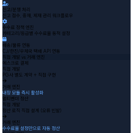
신고/분쟁 처리
신고 접수, 중재, 제재 관리 워크플로우
수수료 정책 엔진
카테고리/등급별 수수료율 동적 설정
배송/물류 연동
CJ/한진/우체국 택배 API 연동
직접 개발 vs 거래 엔진
에스크로 결제
직접 개발
PG사 별도 계약 + 직접 구현
거래 엔진
내장 모듈 즉시 활성화
멀티벤더 정산
직접 개발
정산 로직 직접 설계 (오류 빈발)
거래 엔진
수수료율 설정만으로 자동 정산