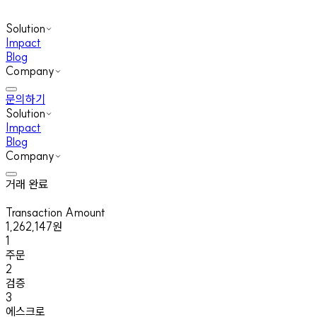
Solution
Impact
Blog
Company
문의하기
Solution
Impact
Blog
Company
처리 중...
Transaction Amount
311,968
원
1
주문
2
검증
3
에스크로