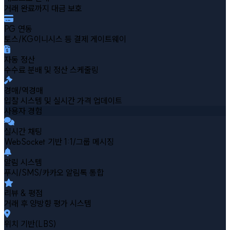
거래 완료까지 대금 보호
PG 연동
토스/KG이니시스 등 결제 게이트웨이
자동 정산
수수료 분배 및 정산 스케줄링
경매/역경매
입찰 시스템 및 실시간 가격 업데이트
사용자 경험
실시간 채팅
WebSocket 기반 1:1/그룹 메시징
알림 시스템
푸시/SMS/카카오 알림톡 통합
리뷰 & 평점
거래 후 양방향 평가 시스템
위치 기반(LBS)