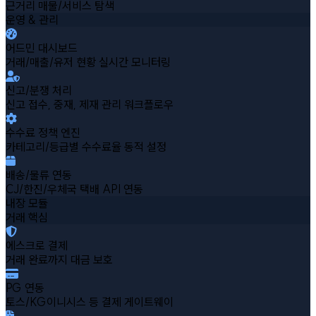
근거리 매물/서비스 탐색
운영 & 관리
어드민 대시보드
거래/매출/유저 현황 실시간 모니터링
신고/분쟁 처리
신고 접수, 중재, 제재 관리 워크플로우
수수료 정책 엔진
카테고리/등급별 수수료율 동적 설정
배송/물류 연동
CJ/한진/우체국 택배 API 연동
내장 모듈
거래 핵심
에스크로 결제
거래 완료까지 대금 보호
PG 연동
토스/KG이니시스 등 결제 게이트웨이