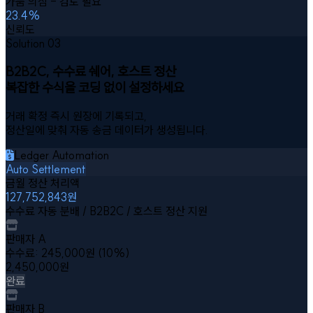
가품 의심 - 검토 필요
23.4%
신뢰도
Solution 03
B2B2C, 수수료 쉐어, 호스트 정산
복잡한 수식을 코딩 없이 설정하세요
거래 확정 즉시 원장에 기록되고,
정산일에 맞춰 자동 송금 데이터가 생성됩니다.
Ledger Automation
Auto Settlement
금월 정산 처리액
128,110,757
원
수수료 자동 분배 / B2B2C / 호스트 정산 지원
판매자 A
수수료:
245,000
원 (10%)
2,450,000
원
완료
판매자 B