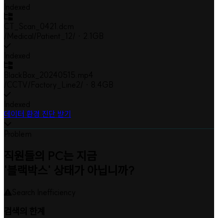
Indexed
CT_Scan_0421.dcm
/Medical/Patient_12/
·
2.1GB
Indexed
BlackBox_20240515.mp4
/CCTV/Factory_Line2/
·
8.4GB
Indexed
데이터 환경 진단 받기
Problem
직원들의 PC는 지금
'블랙박스' 상태가 아닙니까?
Search Inefficiency
검색의 한계