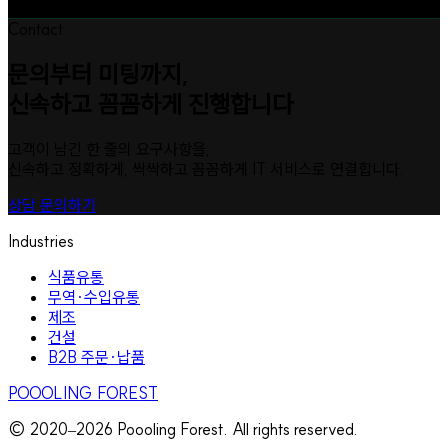
OO펫케어 대표
Contact
문의부터 미팅까지,
신속하고 꼼꼼하게 진행합니다
고객이 남긴 한 줄의 요구사항을,
신속하고 정확하게, 싹싹하고 꼼꼼하게 IT 서비스로 연결합니다.
상담 문의하기
Industries
식품유통
무역·수입유통
제조
건설
B2B 주문·납품
POOOLING FOREST
© 2020–
2026
Poooling Forest. All rights reserved.