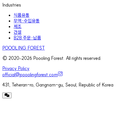
Industries
식품유통
무역·수입유통
제조
건설
B2B 주문·납품
POOOLING FOREST
© 2020–
2026
Poooling Forest. All rights reserved.
Privacy Policy
official@pooolingforest.com
431, Teheran-ro, Gangnam-gu, Seoul, Republic of Korea