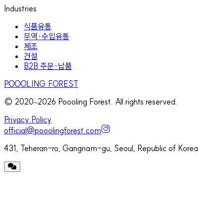
Industries
식품유통
무역·수입유통
제조
건설
B2B 주문·납품
POOOLING FOREST
© 2020–
2026
Poooling Forest. All rights reserved.
Privacy Policy
official@pooolingforest.com
431, Teheran-ro, Gangnam-gu, Seoul, Republic of Korea