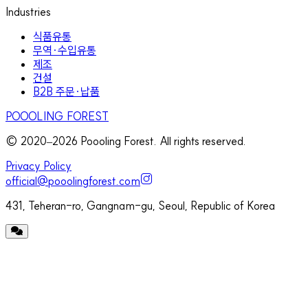
Industries
식품유통
무역·수입유통
제조
건설
B2B 주문·납품
POOOLING FOREST
© 2020–
2026
Poooling Forest. All rights reserved.
Privacy Policy
official@pooolingforest.com
431, Teheran-ro, Gangnam-gu, Seoul, Republic of Korea