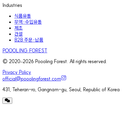
Industries
식품유통
무역·수입유통
제조
건설
B2B 주문·납품
POOOLING FOREST
© 2020–
2026
Poooling Forest. All rights reserved.
Privacy Policy
official@pooolingforest.com
431, Teheran-ro, Gangnam-gu, Seoul, Republic of Korea