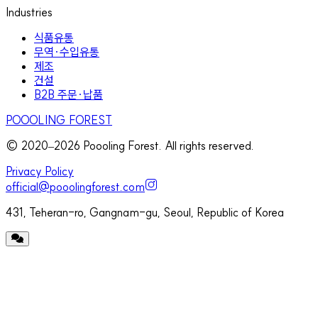
Industries
식품유통
무역·수입유통
제조
건설
B2B 주문·납품
POOOLING FOREST
© 2020–
2026
Poooling Forest. All rights reserved.
Privacy Policy
official@pooolingforest.com
431, Teheran-ro, Gangnam-gu, Seoul, Republic of Korea