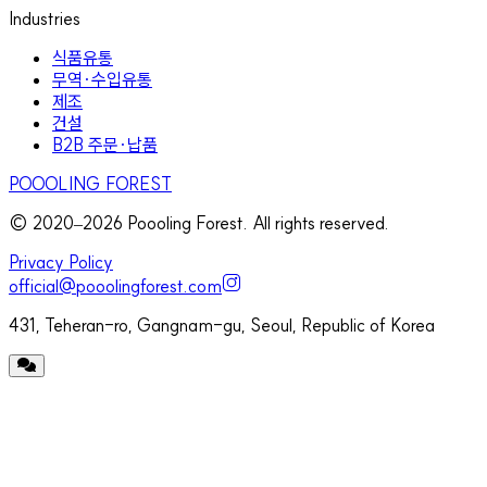
Industries
식품유통
무역·수입유통
제조
건설
B2B 주문·납품
POOOLING FOREST
© 2020–
2026
Poooling Forest. All rights reserved.
Privacy Policy
official@pooolingforest.com
431, Teheran-ro, Gangnam-gu, Seoul, Republic of Korea