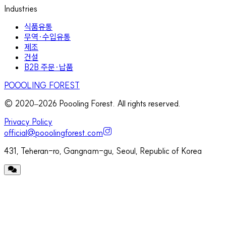
Industries
식품유통
무역·수입유통
제조
건설
B2B 주문·납품
POOOLING FOREST
© 2020–
2026
Poooling Forest. All rights reserved.
Privacy Policy
official@pooolingforest.com
431, Teheran-ro, Gangnam-gu, Seoul, Republic of Korea