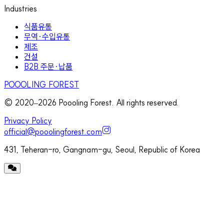
Industries
식품유통
무역·수입유통
제조
건설
B2B 주문·납품
POOOLING FOREST
© 2020–
2026
Poooling Forest. All rights reserved.
Privacy Policy
official@pooolingforest.com
431, Teheran-ro, Gangnam-gu, Seoul, Republic of Korea