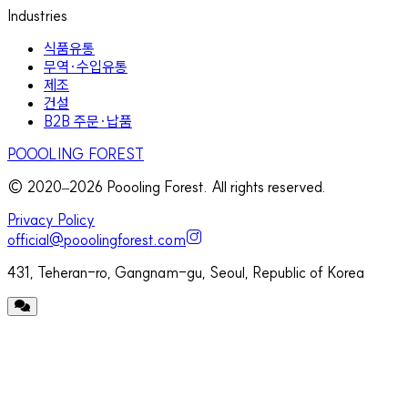
Industries
식품유통
무역·수입유통
제조
건설
B2B 주문·납품
POOOLING FOREST
© 2020–
2026
Poooling Forest. All rights reserved.
Privacy Policy
official@pooolingforest.com
431, Teheran-ro, Gangnam-gu, Seoul, Republic of Korea